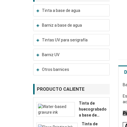
Tinta a base de agua
Barniz a base de agua
Tintas UV para serigrafía
Barniz UV
Otros barnices
D
Ba
PRODUCTO CALIENTE
Es
ac
Tinta de
huecograbado
P
a base de
agua
Tinta de