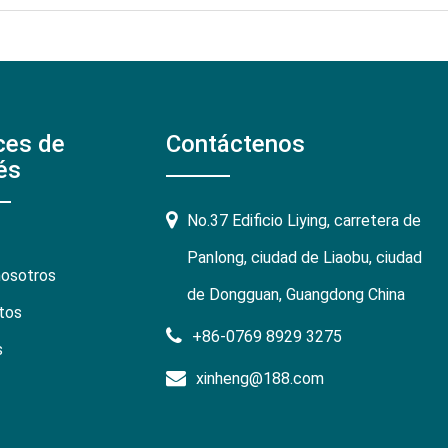
ces de
Contáctenos
és
No.37 Edificio Liying, carretera de
Panlong, ciudad de Liaobu, ciudad
nosotros
de Dongguan, Guangdong China
tos
+86-0769 8929 3275
s
xinheng@188.com