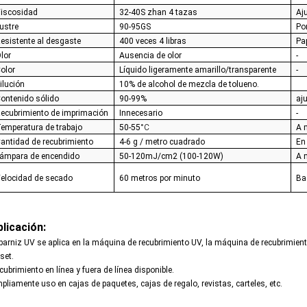
iscosidad
32-40S zhan 4 tazas
Aj
ustre
90
-95
GS
Po
esistente al desgaste
400 veces 4 libras
Pa
lor
Ausencia de olor
-
olor
Líquido ligeramente amarillo/transparente
-
ilución
10% de alcohol de mezcla de tolueno.
ontenido sólido
90
-99
%
aj
ecubrimiento de imprimación
Innecesario
-
emperatura de trabajo
50-55
°C
A 
antidad de recubrimiento
4-6 g / metro cuadrado
En
ámpara de encendido
50-120mJ/cm2 (100-120W)
A 
elocidad de secado
60 metros por minuto
Ba
licación:
 barniz UV se aplica en la máquina de recubrimiento UV, la máquina de recubrimiento
set.
cubrimiento en línea y fuera de línea disponible.
pliamente uso en cajas de paquetes, cajas de regalo, revistas, carteles, etc.