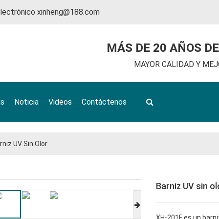
electrónico
xinheng@188.com
MÁS DE 20 AÑOS DE
MAYOR CALIDAD Y MEJO
as
Noticia
Videos
Contáctenos
rniz UV Sin Olor
Barniz UV sin ol
XH-201F es un barni