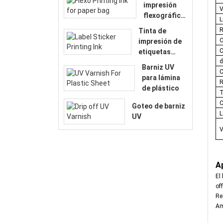
impresión
V
flexográfica
L
para bolsa
R
Tinta de
de papel
O
impresión de
C
etiquetas
d
adhesivas
Barniz UV
C
para lámina
R
de plástico
T
C
Goteo de barniz
L
UV
V
Ap
El
off
Re
Am