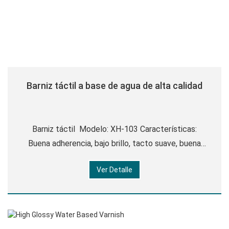
Barniz táctil a base de agua de alta calidad
Barniz táctil Modelo: XH-103 Características:
Buena adherencia, bajo brillo, tacto suave, buena
flexibilidad, excelente tacto aterciopelado, fuerte
Ver Detalle
resistencia a los arañazos. Se puede utilizar para
varios cartones, BOPP, PET, PVC y ot