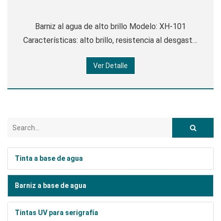
Barniz al agua de alto brillo Modelo: XH-101
Características: alto brillo, resistencia al desgaste,
buen deslizamiento, secado rápido, bajo olor,
Ver Detalle
protección del medio ambiente y otras ventajas.
Índice técnico: Viscosidad: 20-25
Tinta a base de agua
Barniz a base de agua
Tintas UV para serigrafía