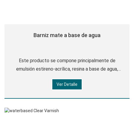
Barniz mate a base de agua
Este producto se compone principalmente de
emulsión estireno-acrílica, resina a base de agua,
aditivos y agua. Es brillo tonto, buen antiadherente,
Ver Detalle
buena resistencia al desgaste, protección del medio
ambiente. Este producto es ampliamente utilizado
en