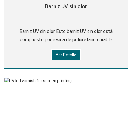
Barniz UV sin olor
Barniz UV sin olor Este barniz UV sin olor está
compuesto por resina de poliuretano curable
ligeramente, resina epoxi modificada, diluido activo,
Ver Detalle
irritante ligero, aditivos. Parámetro ARTÍCULO
ÍNDICE REMA