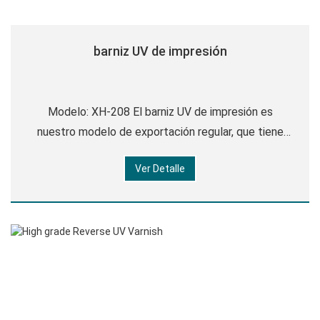
barniz UV de impresión
Modelo: XH-208 El barniz UV de impresión es
nuestro modelo de exportación regular, que tiene
una superficie lisa, alto brillo, bajo olor, resistencia al
Ver Detalle
amarilleo, fuerte adherencia, buen rendimiento de
nivelación, buena resistencia al desgaste y a los
arañazos